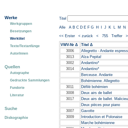
Werke
Titel
Werkgruppen
Alle
A
B
C
D
E
F
G
H
I
J
K
L
M
N
Besetzungen
<< Erster
< zurück
< 755 Treffer
Werktitel
VWV-Nr Δ
Titel Δ
Texte/Textanfänge
3006
Allegretto - Andante espress
AutorInnen
3013
Alza Pepita!
3002
Andantino*
Quellen
3014
Andantino*
Autographe
Berceuse. Andante
Gedruckte Sammlungen
Bohémienne. Allegretto
3011
Défilé bohémien
Fundorte
3008
Deux airs de ballet
Literatur
3017
Deux airs de ballet. Malicie
Deux pièces pour piano
Suche
3007
Gavotte
3009
Introduction et Polonaise
Diskographie
Marche bohémienne