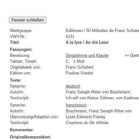
Werkgruppe:
Editionen / 50 Mélodies de Franz Schube
VWV-Nr.:
6131
Titel:
A la lyre / An die Leier
Fassungen:
Besetzung:
Singstimme und Klavier
>> Quel
Taktart, Tonart:
C, c-Moll
Originalwerk von:
Franz Schubert
Edition von:
Pauline Viardot
Texte:
Sprache:
deutsch
AutorIn:
Franz Seraph Ritter von Bruchmann
Textincipit:
Ich will von Atreus Söhnen, von Kadmus w
Sprache:
französisch
AutorIn:
Bruchmann, Franz Seraph Ritter von
Übersetzung/Adaption von:
Louis Edmond Pomey
Textincipit:
Chantons du fils d'Atrée
Kommentar:
Originalkomposition: