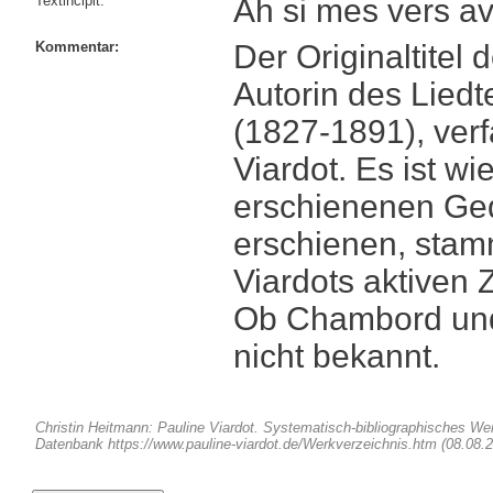
Textincipit:
Ah si mes vers av
Kommentar:
Der Originaltitel 
Autorin des Lied
(1827-1891), verf
Viardot. Es ist w
erschienenen Ged
erschienen, stam
Viardots aktiven 
Ob Chambord und 
nicht bekannt.
Christin Heitmann: Pauline Viardot. Systematisch-bibliographisches W
Datenbank https://www.pauline-viardot.de/Werkverzeichnis.htm (08.08.