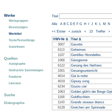
Werke
Titel
Werkgruppen
Alle
A
B
C
D
E
F
G
H
I
J
K
L
M
N
Besetzungen
<< Erster
< zurück
< 13 Treffer 
Werktitel
VWV-Nr Δ
Titel Δ
Texte/Textanfänge
3007
Gavotte
AutorInnen
6113
Geheimes
1107
Gentilles Hirondelles
Quellen
1066
Géorgienne
Autographe
6122
Gesang des Harfners
Gedruckte Sammlungen
1001
Gesangsunterricht
4014
Già la notte
Fundorte
4019
Gipsey song
Literatur
6234
Giusto ciel
1063
Golden glüh'n der Berge Gipf
Suche
1168
Goldfischlein
1143
Grands oiseaux blancs
Diskographie
6128
Gretchen am Spinnrade